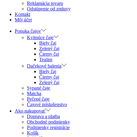
Reklamácia tovaru
Odstúpenie od zmluvy
Kontakt
Môj účet
Ponuka čajov
Kvitnúce čaje
Biely čaj
Zelený čaj
Čierny čaj
Tealini
Dačekové balenia
Biely čaj
Čierny čaj
Zelený čaj
Sypané čaje
Matcha
Pečené čaje
Čajové príslušenstvo
Ako nakupovať
Doprava a platba
Obchodné podmienky
Podmienky registrácie
Košík