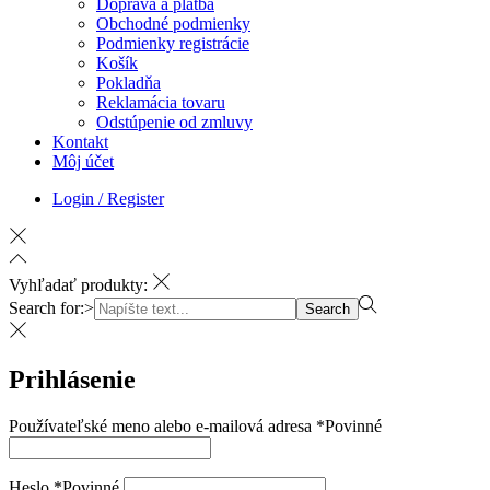
Doprava a platba
Obchodné podmienky
Podmienky registrácie
Košík
Pokladňa
Reklamácia tovaru
Odstúpenie od zmluvy
Kontakt
Môj účet
Login / Register
Vyhľadať produkty:
Search for:>
Search
Prihlásenie
Používateľské meno alebo e-mailová adresa
*
Povinné
Heslo
*
Povinné