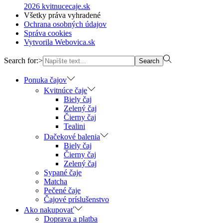
2026 kvitnucecaje.sk
Všetky práva vyhradené
Ochrana osobných údajov
Správa cookies
Vytvorila Webovica.sk
Search for:>
Search
Ponuka čajov
Kvitnúce čaje
Biely čaj
Zelený čaj
Čierny čaj
Tealini
Dačekové balenia
Biely čaj
Čierny čaj
Zelený čaj
Sypané čaje
Matcha
Pečené čaje
Čajové príslušenstvo
Ako nakupovať
Doprava a platba