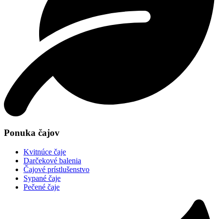
Ponuka čajov
Kvitnúce čaje
Darčekové balenia
Čajové prístlušenstvo
Sypané čaje
Pečené čaje