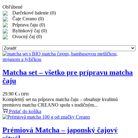
Obľúbené
Darčekové balenie
(
0
)
Čaje Creano
(
0
)
Príprava čaju
(
0
)
Bylinkový čaj
(
0
)
Ovocný čaj
(
0
)
Matcha set – všetko pre prípravu matcha
čaju
29.90
€
s DPH
Kompletný set na prípravu matcha čaju – obsahuje kvalitnú
premiovu matchu CREANO spolu s tradičným...
Pridať do košíka
Prémiová Matcha – japonský čajový