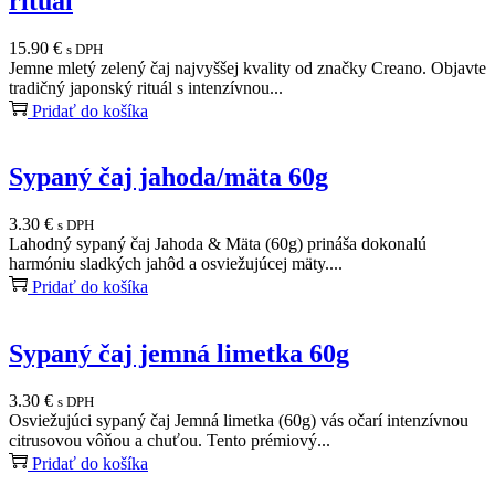
rituál
15.90
€
s DPH
Jemne mletý zelený čaj najvyššej kvality od značky Creano. Objavte
tradičný japonský rituál s intenzívnou...
Pridať do košíka
Sypaný čaj jahoda/mäta 60g
3.30
€
s DPH
Lahodný sypaný čaj Jahoda & Mäta (60g) prináša dokonalú
harmóniu sladkých jahôd a osviežujúcej mäty....
Pridať do košíka
Sypaný čaj jemná limetka 60g
3.30
€
s DPH
Osviežujúci sypaný čaj Jemná limetka (60g) vás očarí intenzívnou
citrusovou vôňou a chuťou. Tento prémiový...
Pridať do košíka