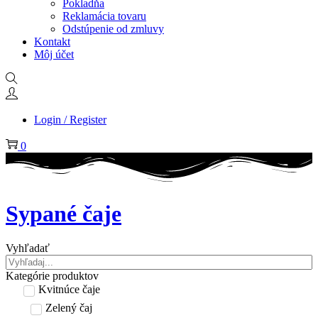
Pokladňa
Reklamácia tovaru
Odstúpenie od zmluvy
Kontakt
Môj účet
Login / Register
0
Sypané čaje
Vyhľadať
Kategórie produktov
Kvitnúce čaje
Zelený čaj