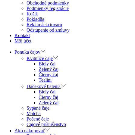
Obchodné podmienky
Podmienky registrácie
Košík
Pokladňa
Reklamácia tovaru
Odstúpenie od zmluvy
Kontakt
Môj účet
Ponuka čajov
Kvitnúce čaje
Biely čaj
Zelený čaj
Čierny čaj
Tealini
Dačekové balenia
Biely čaj
Čierny čaj
Zelený čaj
Sypané čaje
Matcha
Pečené čaje
Čajové príslušenstvo
Ako nakupovať