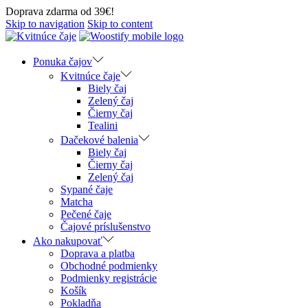
Doprava zdarma od 39€!
Skip to navigation
Skip to content
Ponuka čajov
Kvitnúce čaje
Biely čaj
Zelený čaj
Čierny čaj
Tealini
Dačekové balenia
Biely čaj
Čierny čaj
Zelený čaj
Sypané čaje
Matcha
Pečené čaje
Čajové príslušenstvo
Ako nakupovať
Doprava a platba
Obchodné podmienky
Podmienky registrácie
Košík
Pokladňa