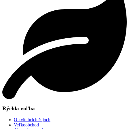
Rýchla voľba
O kvitnúcich čajoch
Veľkoobchod