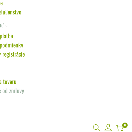
je
slušenstvo
ať
platba
 podmienky
registrácie
a tovaru
e od zmluvy
0