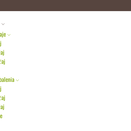
aje
j
čaj
čaj
balenia
j
čaj
čaj
je