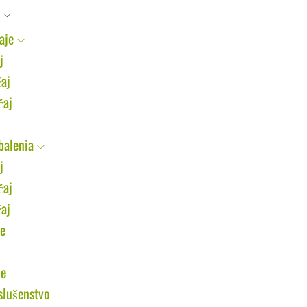
aje
j
čaj
čaj
balenia
j
čaj
čaj
je
je
slušenstvo