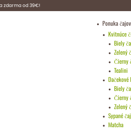
a zdarma od 39€!
Ponuka čajov
Kvitnúce č
Biely ča
Zelený 
Čierny 
Tealini
Dačekové 
Biely ča
Čierny 
Zelený 
Sypané ča
Matcha