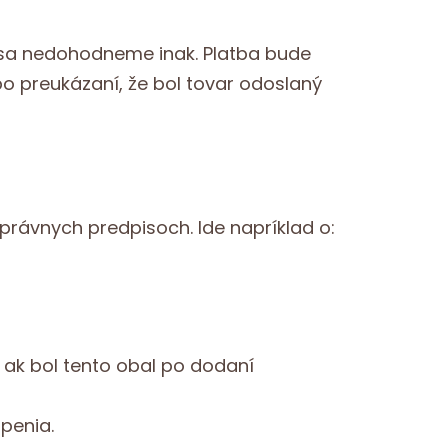
 sa nedohodneme inak. Platba bude
o preukázaní, že bol tovar odoslaný
rávnych predpisoch. Ide napríklad o:
 ak bol tento obal po dodaní
penia.