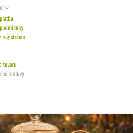
ať
platba
 podmienky
registrácie
a tovaru
e od zmluvy