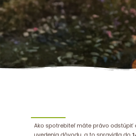
Ako spotrebiteľ máte právo odstúpiť
uvedenia dôvodu, a to spravidla do
1