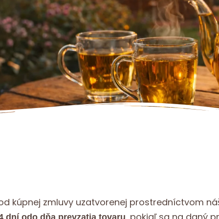
 od kúpnej zmluvy uzatvorenej prostredníctvom n
, pokiaľ sa na daný p
4 dní odo dňa prevzatia tovaru