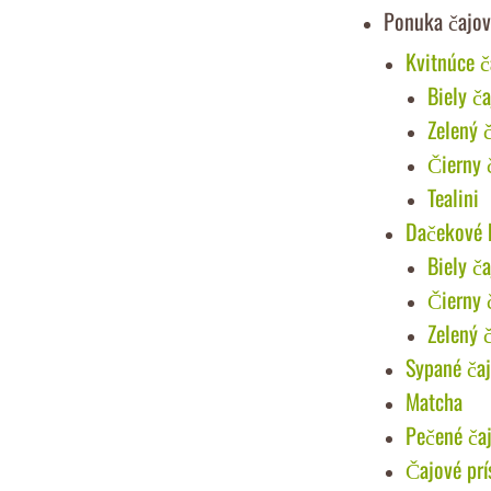
Ponuka čajov
Kvitnúce č
Biely ča
Zelený 
Čierny 
Tealini
Dačekové 
Biely ča
Čierny 
Zelený 
Sypané ča
Matcha
Pečené ča
Čajové prí