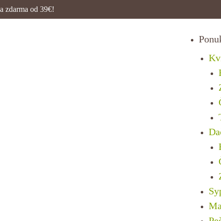
a zdarma od 39€!
Ponu
Kv
Da
Sy
Ma
Pe