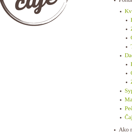
Kv
Da
Sy
Ma
Pe
Ča
Ako 