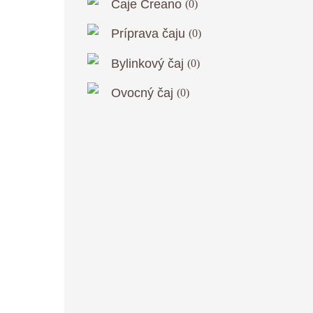
Čaje Creano
(
0
)
Príprava čaju
(
0
)
Bylinkový čaj
(
0
)
Ovocný čaj
(
0
)