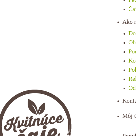
Ča
Ako 
Do
Ob
Po
Ko
Po
Re
Od
Kont
Môj 
Ponu