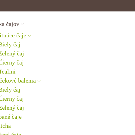
ka čajov
itnúce čaje
Biely čaj
Zelený čaj
Čierny čaj
Tealini
čekové balenia
Biely čaj
Čierny čaj
Zelený čaj
pané čaje
tcha
čené čaje