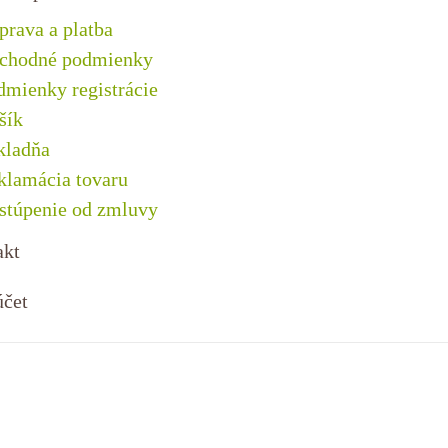
prava a platba
chodné podmienky
dmienky registrácie
šík
kladňa
klamácia tovaru
stúpenie od zmluvy
akt
účet