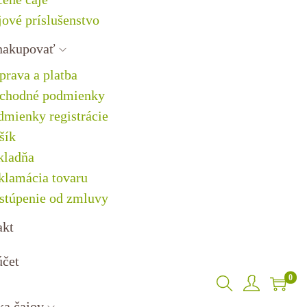
jové príslušenstvo
nakupovať
prava a platba
chodné podmienky
dmienky registrácie
šík
kladňa
klamácia tovaru
stúpenie od zmluvy
akt
účet
0
ka čajov