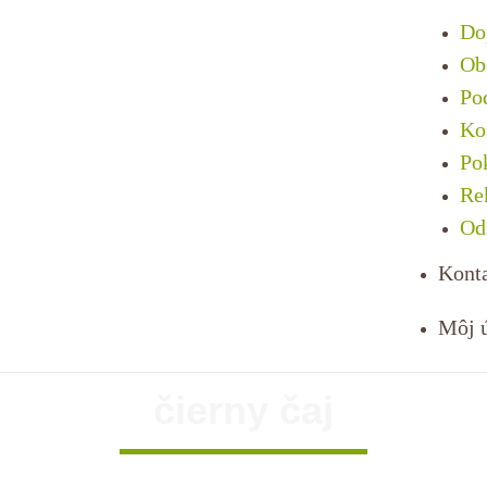
Do
Ob
Po
Ko
Po
Re
Od
Kont
Môj 
čierny čaj