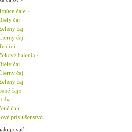
itnúce čaje
Biely čaj
Zelený čaj
Čierny čaj
Tealini
čekové balenia
Biely čaj
Čierny čaj
Zelený čaj
pané čaje
tcha
čené čaje
jové príslušenstvo
nakupovať