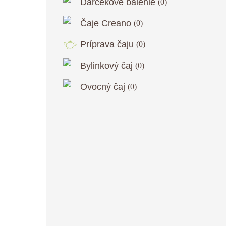
Darčekové balenie
(
0
)
Čaje Creano
(
0
)
Príprava čaju
(
0
)
Bylinkový čaj
(
0
)
Ovocný čaj
(
0
)