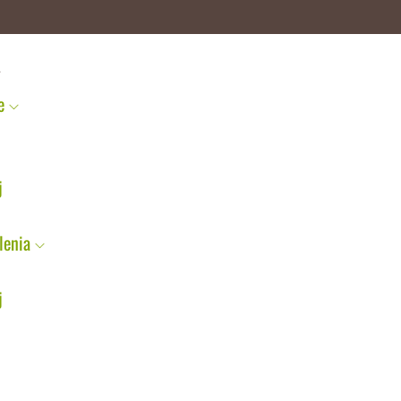
e
j
j
lenia
j
j