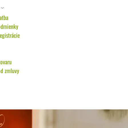
atba
odmienky
gistrácie
tovaru
od zmluvy