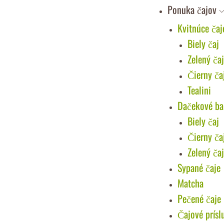
Ponuka čajov
Kvitnúce čaj
Biely čaj
Zelený ča
Čierny ča
Tealini
Dačekové ba
Biely čaj
Čierny ča
Zelený ča
Sypané čaje
Matcha
Pečené čaje
Čajové prísl