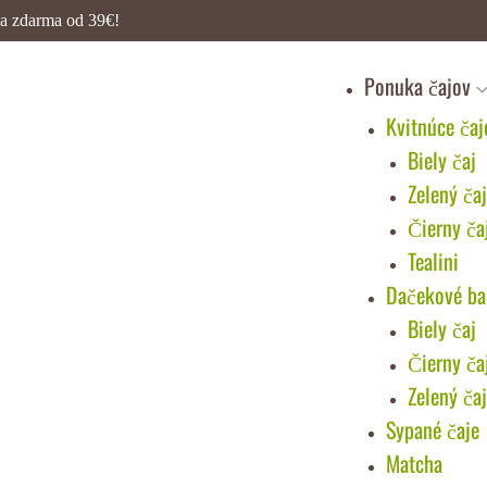
a zdarma od 39€!
Ponuka čajov
Kvitnúce čaj
Biely čaj
Zelený ča
Čierny ča
Tealini
Dačekové ba
Biely čaj
Čierny ča
Zelený ča
Sypané čaje
Matcha