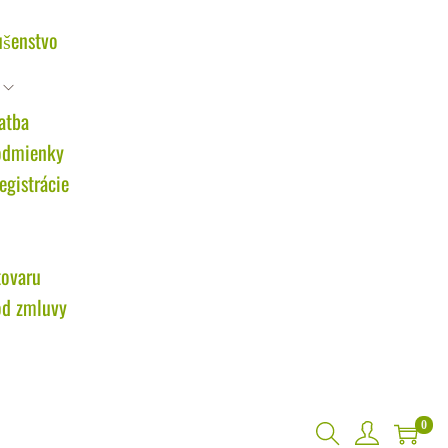
ušenstvo
atba
odmienky
gistrácie
tovaru
od zmluvy
0