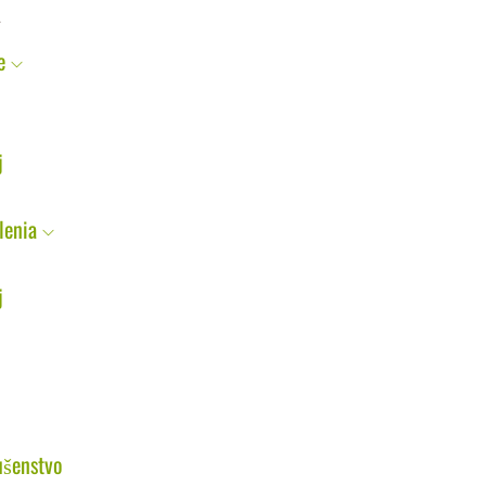
e
j
j
lenia
j
j
ušenstvo