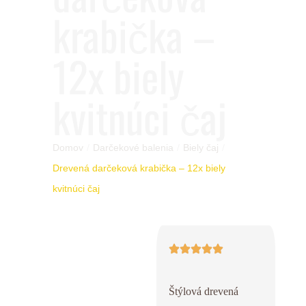
krabička –
12x biely
kvitnúci čaj
Domov
/
Darčekové balenia
/
Biely čaj
/
Drevená darčeková krabička – 12x biely
kvitnúci čaj
Štýlová drevená