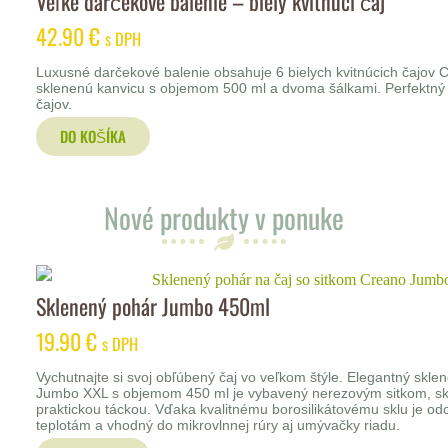
Veľké darčekové balenie – biely kvitnúci čaj
42.90
€
s DPH
Luxusné darčekové balenie obsahuje 6 bielych kvitnúcich čajov
sklenenú kanvicu s objemom 500 ml a dvoma šálkami. Perfektný 
čajov.
DO KOŠÍKA
Nové produkty v ponuke
Sklenený pohár Jumbo 450ml
19.90
€
s DPH
Vychutnajte si svoj obľúbený čaj vo veľkom štýle. Elegantný skl
Jumbo XXL s objemom 450 ml je vybavený nerezovým sitkom, s
praktickou táckou. Vďaka kvalitnému borosilikátovému sklu je od
teplotám a vhodný do mikrovlnnej rúry aj umývačky riadu.