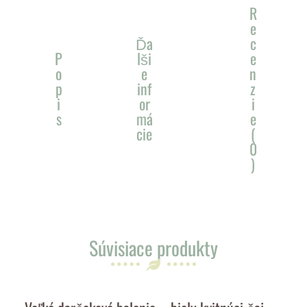
R
e
Ďa
c
P
lši
e
o
e
n
p
inf
z
i
or
i
s
má
e
cie
(
0
)
Súvisiace produkty