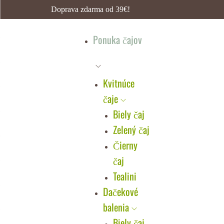
Doprava zdarma od 39€!
Ponuka čajov
Kvitnúce
čaje
Biely čaj
Zelený čaj
Čierny
čaj
Tealini
Dačekové
balenia
Biely čaj