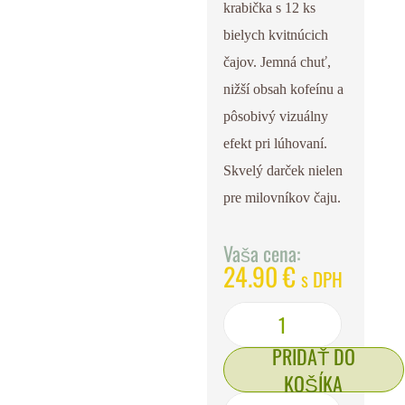
krabička s 12 ks
bielych kvitnúcich
čajov. Jemná chuť,
nižší obsah kofeínu a
pôsobivý vizuálny
efekt pri lúhovaní.
Skvelý darček nielen
pre milovníkov čaju.
Vaša cena:
24.90
€
s DPH
PRIDAŤ DO
KOŠÍKA