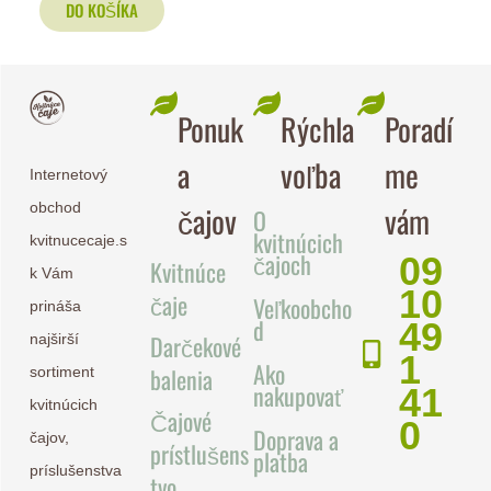
DO KOŠÍKA
Ponuk
Rýchla
Poradí
a
voľba
me
Internetový
čajov
vám
obchod
O
kvitnúcich
kvitnucecaje.s
čajoch
09
Kvitnúce
k Vám
10
čaje
Veľkoobcho
prináša
d
49
Darčekové
najširší
1
Ako
balenia
sortiment
nakupovať
41
kvitnúcich
Čajové
0
Doprava a
čajov,
prístlušens
platba
príslušenstva
tvo