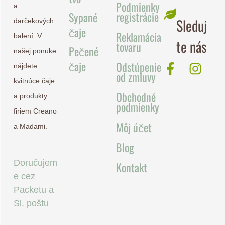
Podmienky
a
registrácie
Sypané
Sleduj
darčekových
čaje
Reklamácia
balení. V
te nás
tovaru
Pečené
našej ponuke
čaje
Odstúpenie
nájdete
od zmluvy
kvitnúce čaje
Obchodné
a produkty
podmienky
firiem Creano
Môj účet
a Madami.
Blog
Doručujem
Kontakt
e cez
Packetu a
Sl. poštu