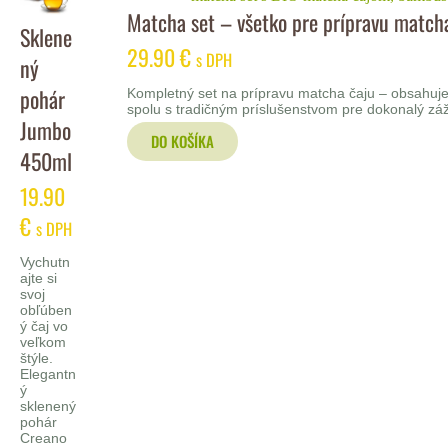
Matcha set – všetko pre prípravu match
Sklene
29.90
€
s DPH
ný
pohár
Kompletný set na prípravu matcha čaju – obsahuj
spolu s tradičným príslušenstvom pre dokonalý záži
Jumbo
DO KOŠÍKA
450ml
19.90
€
s DPH
Vychutn
ajte si
svoj
obľúben
ý čaj vo
veľkom
štýle.
Elegantn
ý
sklenený
pohár
Creano