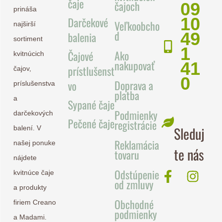
čaje
čajoch
09
prináša
10
Darčekové
Veľkoobcho
najširší
d
49
balenia
sortiment
1
Ako
Čajové
kvitnúcich
nakupovať
41
prístlušenst
čajov,
0
Doprava a
vo
príslušenstva
platba
a
Sypané čaje
Podmienky
darčekových
Pečené čaje
registrácie
Sleduj
balení. V
Reklamácia
našej ponuke
te nás
tovaru
nájdete
Odstúpenie
kvitnúce čaje
od zmluvy
a produkty
Obchodné
firiem Creano
podmienky
a Madami.