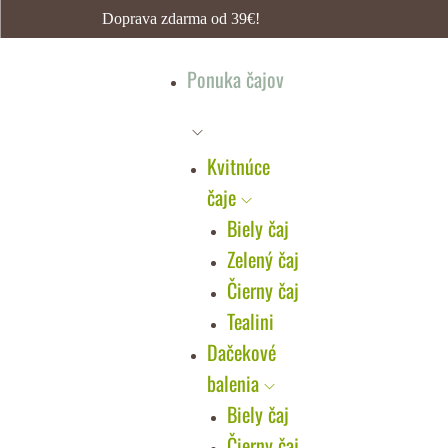
Doprava zdarma od 39€!
Ponuka čajov
Kvitnúce
čaje
Biely čaj
Zelený čaj
Čierny čaj
Tealini
Dačekové
balenia
Biely čaj
Čierny čaj