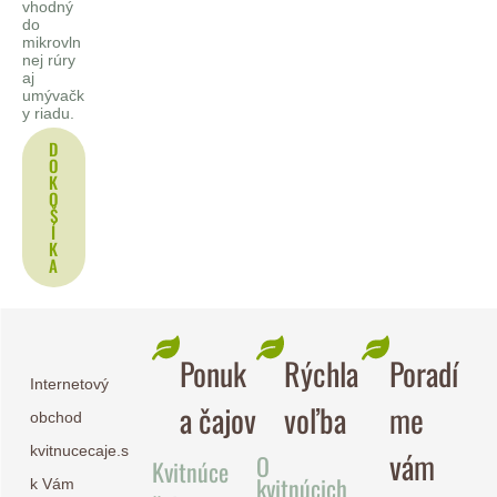
vhodný
do
mikrovln
nej rúry
aj
umývačk
y riadu.
D
O
K
O
Š
Í
K
A
Ponuk
Rýchla
Poradí
Internetový
a čajov
voľba
me
obchod
kvitnucecaje.s
vám
O
Kvitnúce
kvitnúcich
k Vám