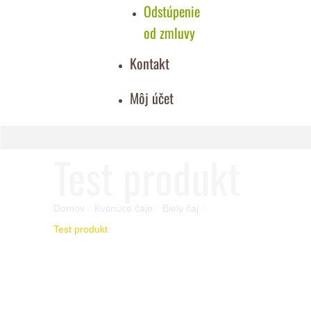
Odstúpenie
od zmluvy
Kontakt
Môj účet
Test produkt
Domov
/
Kvitnúce čaje
/
Biely čaj
/
Test produkt