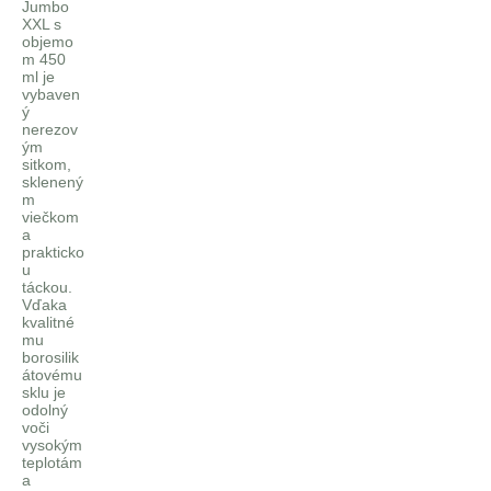
Jumbo
XXL s
objemo
m 450
ml je
vybaven
ý
nerezov
ým
sitkom,
sklenený
m
viečkom
a
prakticko
u
táckou.
Vďaka
kvalitné
mu
borosilik
átovému
sklu je
odolný
voči
vysokým
teplotám
a