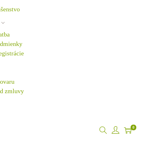
ušenstvo
atba
odmienky
gistrácie
tovaru
od zmluvy
0