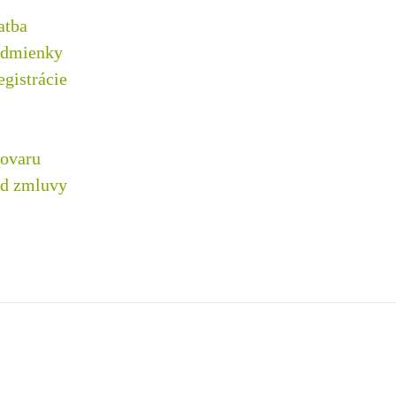
atba
odmienky
gistrácie
tovaru
od zmluvy