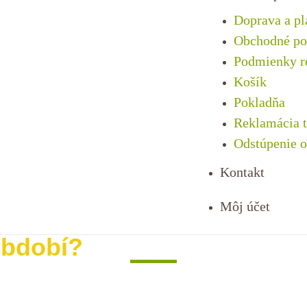
Doprava a pl
Obchodné p
Podmienky re
Košík
Pokladňa
Reklamácia 
Odstúpenie 
Kontakt
Môj účet
období?