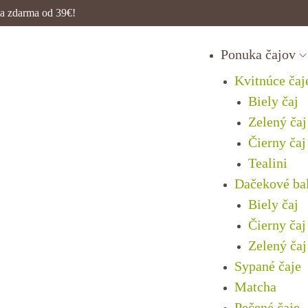
a zdarma od 39€!
Ponuka čajov
Kvitnúce čaj
Biely čaj
Zelený čaj
Čierny čaj
Tealini
Dačekové ba
Biely čaj
Čierny čaj
Zelený čaj
Sypané čaje
Matcha
Pečené čaje