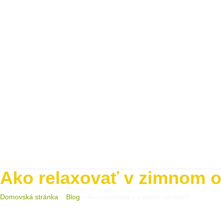
Ako relaxovať v zimnom 
Domovská stránka
»
Blog
»
Ako relaxovať v zimnom období?